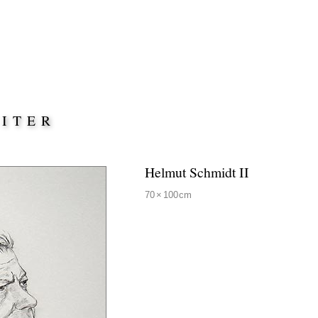
EITER
Helmut Schmidt II
70
×
100
cm